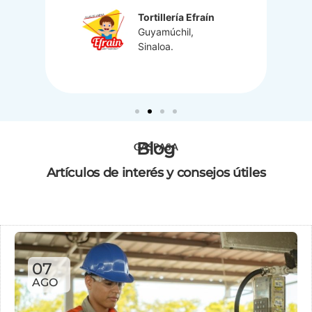
Tortillería Efraín
Guyamúchil,
Sinaloa.
Blog
GASPASA
Artículos de interés y consejos útiles
07
AGO