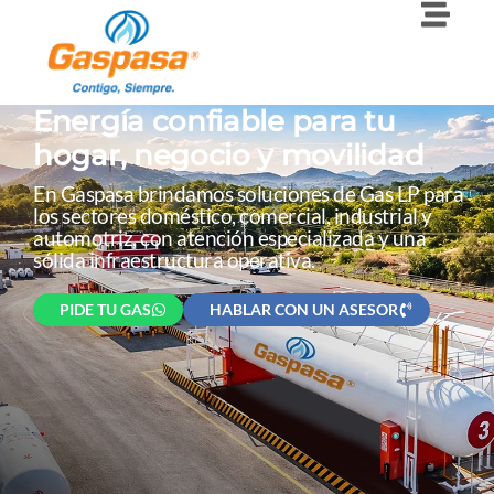
Energía confiable para tu
hogar, negocio y movilidad
En Gaspasa brindamos soluciones de Gas LP para
los sectores doméstico, comercial, industrial y
automotriz, con atención especializada y una
sólida infraestructura operativa.
PIDE TU GAS
HABLAR CON UN ASESOR